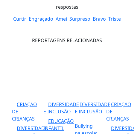
respostas
Curtir
Engraçado
Amei
Surpreso
Bravo
Triste
REPORTAGENS RELACIONADAS
CRIAÇÃO
DIVERSIDADE
DIVERSIDADE
CRIAÇÃO
DE
E INCLUSÃO
E INCLUSÃO
DE
CRIANÇAS
CRIANÇAS
EDUCAÇÃO
Bullying
DIVERSIDADE
INFANTIL
DIVERSID
na escola: