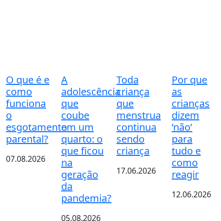
O que é e
A
Toda
Por que
como
adolescência
criança
as
funciona
que
que
crianças
o
coube
menstrua
dizem
esgotamento
em um
continua
‘não’
parental?
quarto: o
sendo
para
que ficou
criança
tudo e
07.08.2026
na
como
17.06.2026
geração
reagir
da
12.06.2026
pandemia?
05.08.2026