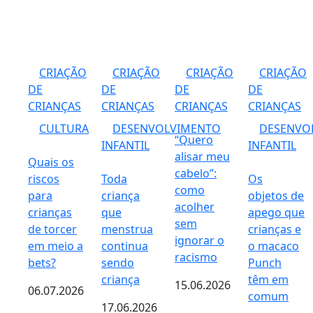
CRIAÇÃO
CRIAÇÃO
CRIAÇÃO
CRIAÇÃO
DE
DE
DE
DE
CRIANÇAS
CRIANÇAS
CRIANÇAS
CRIANÇAS
CULTURA
DESENVOLVIMENTO
DESENVO
“Quero
INFANTIL
INFANTIL
alisar meu
Quais os
cabelo”:
riscos
Toda
Os
como
para
criança
objetos de
acolher
crianças
que
apego que
sem
de torcer
menstrua
crianças e
ignorar o
em meio a
continua
o macaco
racismo
bets?
sendo
Punch
criança
têm em
15.06.2026
06.07.2026
comum
17.06.2026