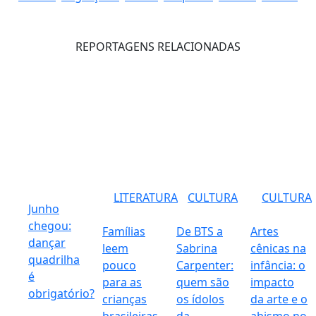
REPORTAGENS RELACIONADAS
LITERATURA
CULTURA
CULTURA
Junho
chegou:
Famílias
De BTS a
Artes
dançar
leem
Sabrina
cênicas na
quadrilha
pouco
Carpenter:
infância: o
é
para as
quem são
impacto
obrigatório?
crianças
os ídolos
da arte e o