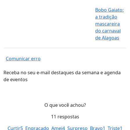
Bobo Gaiato:
a tradição
mascareira
do carnaval
de Alagoas
Comunicar erro
Receba no seu e-mail destaques da semana e agenda
de eventos
O que você achou?
11
respostas
Curtir
5
Engraçado
Amei
4
Surpreso
Bravo
1
Triste
1