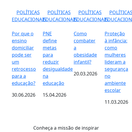
POLÍTICAS
POLÍTICAS
POLÍTICAS
POLÍTICA
EDUCACIONAIS
EDUCACIONAIS
EDUCACIONAIS
EDUCACION
Por que o
PNE
Como
Proteção
ensino
define
combater
à infância:
domiciliar
metas
a
como
pode ser
para
obesidade
mulheres
um
reduzir
infantil?
lideram a
retrocesso
desigualdade
segurança
20.03.2026
para a
na
no
educação?
educação
ambiente
escolar
30.06.2026
15.04.2026
11.03.2026
Conheça a missão de inspirar