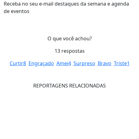
Receba no seu e-mail destaques da semana e agenda
de eventos
O que você achou?
13
respostas
Curtir
8
Engraçado
Amei
4
Surpreso
Bravo
Triste
1
REPORTAGENS RELACIONADAS