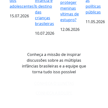
dos
infância e
as
proteger
adolescentes?
o destino
políticas
meninas
das
públicas
vítimas de
15.07.2026
crianças
estupro?
11.05.2026
brasileiras
12.06.2026
10.07.2026
Conheça a missão de inspirar
discussões sobre as múltiplas
infâncias brasileiras e a equipe que
torna tudo isso possível
CONHEÇA O LUNETAS
CONHEÇA A EQUIPE