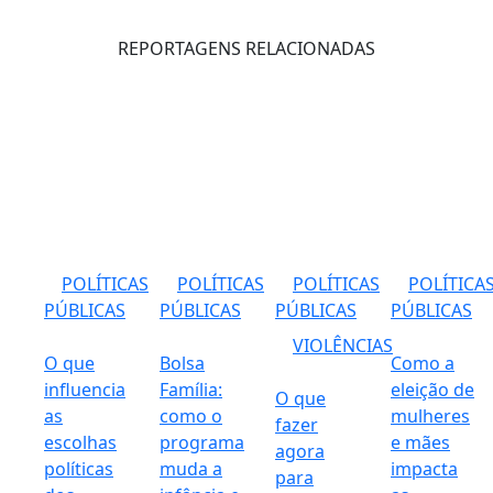
REPORTAGENS RELACIONADAS
POLÍTICAS
POLÍTICAS
POLÍTICAS
POLÍTICA
PÚBLICAS
PÚBLICAS
PÚBLICAS
PÚBLICAS
VIOLÊNCIAS
O que
Bolsa
Como a
influencia
Família:
eleição de
O que
as
como o
mulheres
fazer
escolhas
programa
e mães
agora
políticas
muda a
impacta
para