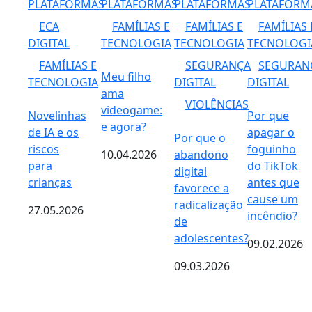
PLATAFORMAS
PLATAFORMAS
PLATAFORMAS
PLATAFORM
ECA
FAMÍLIAS E
FAMÍLIAS E
FAMÍLIAS 
DIGITAL
TECNOLOGIA
TECNOLOGIA
TECNOLOGI
FAMÍLIAS E
SEGURANÇA
SEGURAN
Meu filho
TECNOLOGIA
DIGITAL
DIGITAL
ama
VIOLÊNCIAS
videogame:
Novelinhas
Por que
e agora?
de IA e os
apagar o
Por que o
riscos
foguinho
10.04.2026
abandono
para
do TikTok
digital
crianças
antes que
favorece a
cause um
radicalização
27.05.2026
incêndio?
de
adolescentes?
09.02.2026
09.03.2026