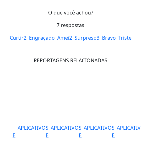
O que você achou?
7
respostas
Curtir
2
Engraçado
Amei
2
Surpreso
3
Bravo
Triste
REPORTAGENS RELACIONADAS
APLICATIVOS
APLICATIVOS
APLICATIVOS
APLICATI
E
E
E
E