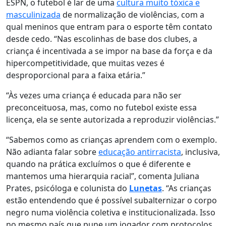
ESPN,
o futebol é lar de uma
cultura muito tóxica e
masculinizada
de normalização de violências, com a
qual meninos que entram para o esporte têm contato
desde cedo.
“Nas escolinhas de base dos clubes, a
criança é incentivada a se impor na base da força e da
hipercompetitividade, que muitas vezes é
desproporcional para a faixa etária.”
“Às vezes uma criança é educada para não ser
preconceituosa, mas, como no futebol existe essa
licença, ela se sente autorizada a reproduzir violências.”
“Sabemos como as crianças aprendem com o exemplo.
Não adianta falar sobre
educação antirracista
, inclusiva,
quando na prática excluímos o que é diferente e
mantemos uma hierarquia racial”, comenta Juliana
Prates, psicóloga e colunista do
Lunetas
. “As crianças
estão entendendo que é possível subalternizar o corpo
negro numa violência coletiva e institucionalizada. Isso
no mesmo país que pune um jogador com protocolos