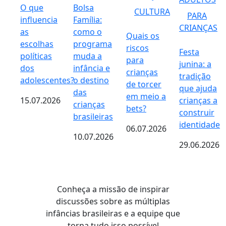
O que
Bolsa
CULTURA
PARA
influencia
Família:
CRIANÇAS
as
como o
Quais os
escolhas
programa
riscos
Festa
políticas
muda a
para
junina: a
dos
infância e
crianças
tradição
adolescentes?
o destino
de torcer
que ajuda
das
em meio a
15.07.2026
crianças a
crianças
bets?
construir
brasileiras
identidade
06.07.2026
10.07.2026
29.06.2026
Conheça a missão de inspirar
discussões sobre as múltiplas
infâncias brasileiras e a equipe que
torna tudo isso possível