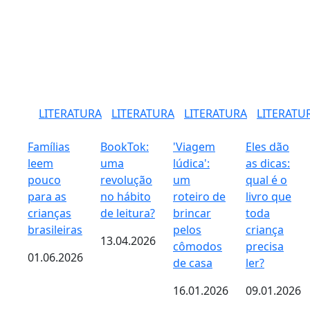
LITERATURA
LITERATURA
LITERATURA
LITERATU
Famílias
BookTok:
'Viagem
Eles dão
leem
uma
lúdica':
as dicas:
pouco
revolução
um
qual é o
para as
no hábito
roteiro de
livro que
crianças
de leitura?
brincar
toda
brasileiras
pelos
criança
13.04.2026
cômodos
precisa
01.06.2026
de casa
ler?
16.01.2026
09.01.2026