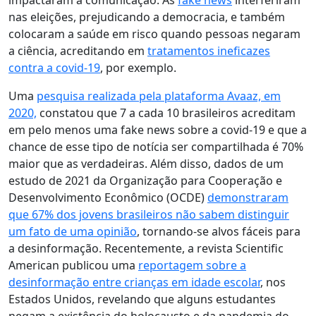
impactaram a comunicação. As
fake news
interferiram
nas eleições, prejudicando a democracia, e também
colocaram a saúde em risco quando pessoas negaram
a ciência, acreditando em
tratamentos ineficazes
contra a covid-19
, por exemplo.
Uma
pesquisa realizada pela plataforma Avaaz, em
2020,
constatou que 7 a cada 10 brasileiros acreditam
em pelo menos uma fake news sobre a covid-19 e que a
chance de esse tipo de notícia ser compartilhada é 70%
maior que as verdadeiras. Além disso, dados de um
estudo de 2021 da Organização para Cooperação e
Desenvolvimento Econômico (OCDE)
demonstraram
que 67% dos jovens brasileiros não sabem distinguir
um fato de uma opinião
, tornando-se alvos fáceis para
a desinformação. Recentemente, a revista Scientific
American publicou uma
reportagem sobre a
desinformação entre crianças em idade escolar
, nos
Estados Unidos, revelando que alguns estudantes