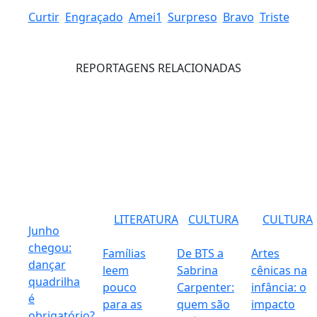
Curtir
Engraçado
Amei
1
Surpreso
Bravo
Triste
REPORTAGENS RELACIONADAS
LITERATURA
CULTURA
CULTURA
Junho
chegou:
Famílias
De BTS a
Artes
dançar
leem
Sabrina
cênicas na
quadrilha
pouco
Carpenter:
infância: o
é
para as
quem são
impacto
obrigatório?