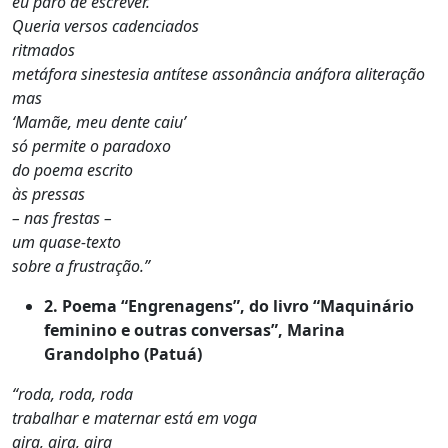
eu paro de escrever.
Queria versos cadenciados
ritmados
metáfora sinestesia antítese assonância anáfora aliteração
mas
‘Mamãe, meu dente caiu’
só permite o paradoxo
do poema escrito
às pressas
– nas frestas –
um quase-texto
sobre a frustração.”
2.
Poema “Engrenagens”, do livro “Maquinário
feminino e outras conversas”, Marina
Grandolpho (Patuá)
“roda, roda, roda
trabalhar e maternar está em voga
gira, gira, gira