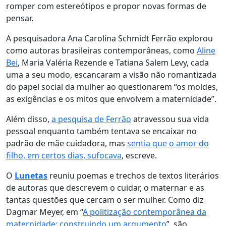
romper com estereótipos e propor novas formas de
pensar
.
A pesquisadora Ana Carolina Schmidt Ferrão explorou
como autoras brasileiras contemporâneas, como
Aline
Bei
, Maria Valéria Rezende e Tatiana Salem Levy, cada
uma a seu modo, escancaram a visão não romantizada
do papel social da mulher ao questionarem “os moldes,
as exigências e os mitos que envolvem a maternidade”.
Além disso,
a pesquisa de Ferrão
atravessou sua vida
pessoal enquanto também tentava se encaixar no
padrão de mãe cuidadora, mas
sentia que o amor do
filho, em certos dias, sufocava
, escreve.
O
Lunetas
reuniu poemas e trechos de textos literários
de autoras que descrevem o cuidar, o maternar e as
tantas questões que cercam o ser mulher. Como diz
Dagmar Meyer, em “
A politização contemporânea da
maternidade: construindo um argumento
”, são