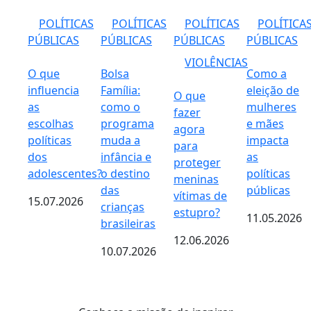
POLÍTICAS
POLÍTICAS
POLÍTICAS
POLÍTICA
PÚBLICAS
PÚBLICAS
PÚBLICAS
PÚBLICAS
VIOLÊNCIAS
O que
Bolsa
Como a
influencia
Família:
eleição de
O que
as
como o
mulheres
fazer
escolhas
programa
e mães
agora
políticas
muda a
impacta
para
dos
infância e
as
proteger
adolescentes?
o destino
políticas
meninas
das
públicas
vítimas de
15.07.2026
crianças
estupro?
11.05.2026
brasileiras
12.06.2026
10.07.2026