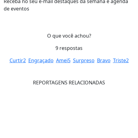
Receba no seu e-mail destaques da semana e agenda
de eventos
O que você achou?
9
respostas
Curtir
2
Engraçado
Amei
5
Surpreso
Bravo
Triste
2
REPORTAGENS RELACIONADAS