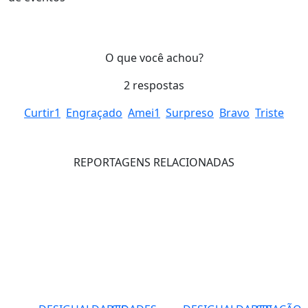
O que você achou?
2
respostas
Curtir
1
Engraçado
Amei
1
Surpreso
Bravo
Triste
REPORTAGENS RELACIONADAS