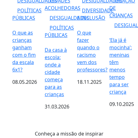
DESIGUALDADES
CIDADES
DESIGUALDADES
CRIAÇÃO
ACOLHEDORAS
DE
POLÍTICAS
DIVERSIDADE
CRIANÇAS
PÚBLICAS
DESIGUALDADES
E INCLUSÃO
DESIGUA
POLÍTICAS
O que as
O que
PÚBLICAS
crianças
fazer
‘Ela já é
ganham
quando o
mocinha’:
Da casa à
com o fim
racismo
meninas
escola:
da escala
vem dos
têm
onde a
6x1?
professores?
menos
cidade
tempo
começa
08.05.2026
18.11.2025
para ser
para as
criança
crianças
09.10.2025
31.03.2026
Conheça a missão de inspirar