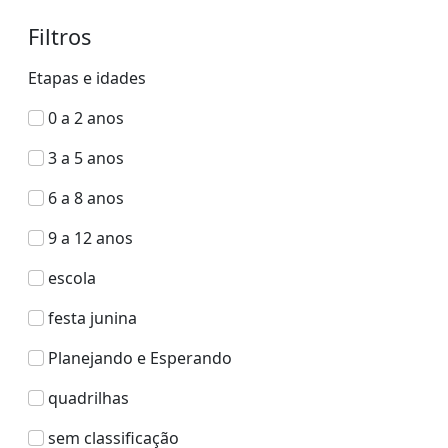
Filtros
Etapas e idades
0 a 2 anos
3 a 5 anos
6 a 8 anos
9 a 12 anos
escola
festa junina
Planejando e Esperando
quadrilhas
sem classificação