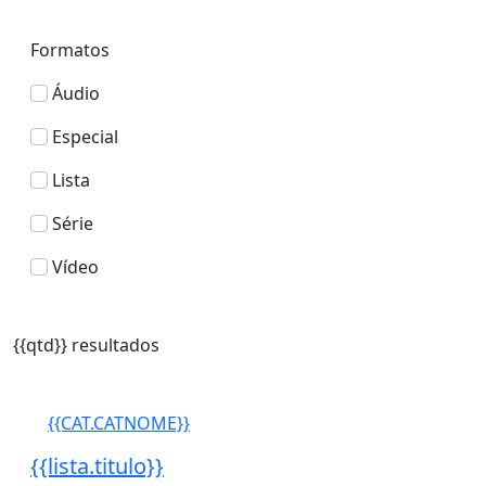
Formatos
Áudio
Especial
Lista
Série
Vídeo
{{qtd}} resultados
{{CAT.CATNOME}}
{{lista.titulo}}