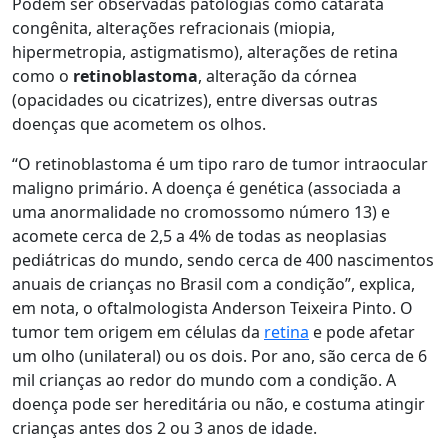
Podem ser observadas patologias como catarata
congênita, alterações refracionais (miopia,
hipermetropia, astigmatismo), alterações de retina
como o
retinoblastoma
, alteração da córnea
(opacidades ou cicatrizes), entre diversas outras
doenças que acometem os olhos.
“O retinoblastoma é um tipo raro de tumor intraocular
maligno primário. A doença é genética (associada a
uma anormalidade no cromossomo número 13) e
acomete cerca de 2,5 a 4% de todas as neoplasias
pediátricas do mundo, sendo cerca de 400 nascimentos
anuais de crianças no Brasil com a condição”, explica,
em nota, o oftalmologista Anderson Teixeira Pinto. O
tumor tem origem em células da
retina
e pode afetar
um olho (unilateral) ou os dois. Por ano, são cerca de 6
mil crianças ao redor do mundo com a condição. A
doença pode ser hereditária ou não, e costuma atingir
crianças antes dos 2 ou 3 anos de idade.