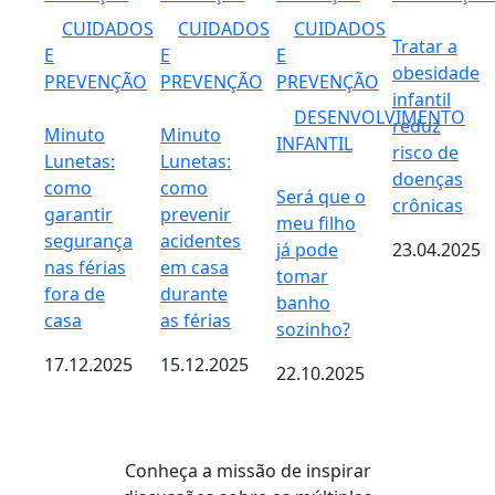
CUIDADOS
CUIDADOS
CUIDADOS
Tratar a
E
E
E
obesidade
PREVENÇÃO
PREVENÇÃO
PREVENÇÃO
infantil
DESENVOLVIMENTO
reduz
Minuto
Minuto
INFANTIL
risco de
Lunetas:
Lunetas:
doenças
como
como
Será que o
crônicas
garantir
prevenir
meu filho
segurança
acidentes
já pode
23.04.2025
nas férias
em casa
tomar
fora de
durante
banho
casa
as férias
sozinho?
17.12.2025
15.12.2025
22.10.2025
Conheça a missão de inspirar