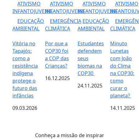
ATIVISMO
ATIVISMO
ATIVISMO
ATIVISMO
INFANTOJUVENIL
INFANTOJUVENIL
INFANTOJUVENIL
INFANTOJUV
EDUCAÇÃO
EMERGÊNCIA
EDUCAÇÃO
EMERGÊN
AMBIENTAL
CLIMÁTICA
AMBIENTAL
CLIMÁTICA
Vitória no
Por que a
Estudantes
Minuto
Tapajós:
COP30 foi
defendem
Lunetas
como a
a COP das
seus
com João
resistência
Crianças?
biomas na
do Clima
indígena
COP30
na COP30:
16.12.2025
protege o
como
24.11.2025
futuro das
curar o
infâncias
planeta?
09.03.2026
14.11.2025
Conheça a missão de inspirar