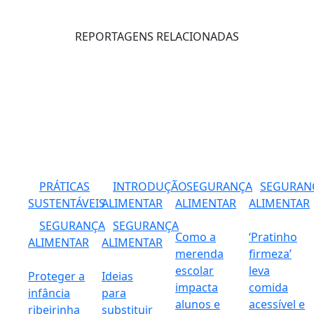
REPORTAGENS RELACIONADAS
PRÁTICAS
INTRODUÇÃO
SEGURANÇA
SEGURAN
SUSTENTÁVEIS
ALIMENTAR
ALIMENTAR
ALIMENTAR
SEGURANÇA
SEGURANÇA
Como a
‘Pratinho
ALIMENTAR
ALIMENTAR
merenda
firmeza’
escolar
leva
Proteger a
Ideias
impacta
comida
infância
para
alunos e
acessível e
ribeirinha
substituir