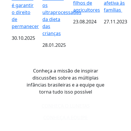
filhos de
afetiva às
é garantir
os
agricultores
famílias
o direito
ultraprocessados
de
da dieta
23.08.2024
27.11.2023
permanecer
das
crianças
30.10.2025
28.01.2025
Conheça a missão de inspirar
discussões sobre as múltiplas
infâncias brasileiras e a equipe que
torna tudo isso possível
CONHEÇA O LUNETAS
CONHEÇA A EQUIPE