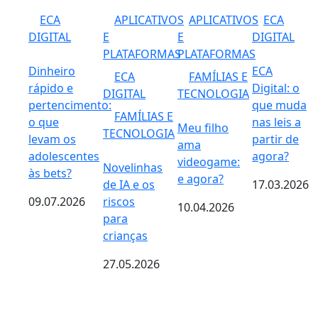
ECA
APLICATIVOS
APLICATIVOS
ECA
DIGITAL
E
E
DIGITAL
PLATAFORMAS
PLATAFORMAS
Dinheiro
ECA
ECA
FAMÍLIAS E
rápido e
Digital: o
DIGITAL
TECNOLOGIA
pertencimento:
que muda
FAMÍLIAS E
o que
nas leis a
Meu filho
TECNOLOGIA
levam os
partir de
ama
adolescentes
agora?
videogame:
Novelinhas
às bets?
e agora?
de IA e os
17.03.2026
09.07.2026
riscos
10.04.2026
para
crianças
27.05.2026