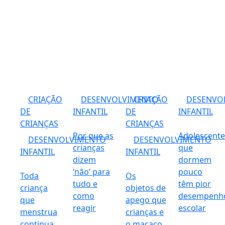
CRIAÇÃO
DESENVOLVIMENTO
CRIAÇÃO
DESENVO
DE
INFANTIL
DE
INFANTIL
CRIANÇAS
CRIANÇAS
Por que as
Adolescente
DESENVOLVIMENTO
DESENVOLVIMENTO
crianças
que
INFANTIL
INFANTIL
dizem
dormem
‘não’ para
pouco
Toda
Os
tudo e
têm pior
criança
objetos de
como
desempenh
que
apego que
reagir
escolar
menstrua
crianças e
continua
o macaco