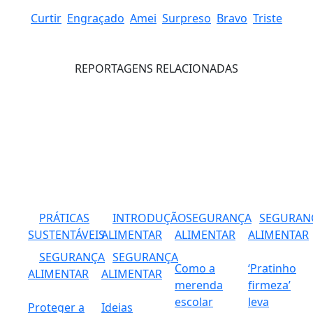
Curtir
Engraçado
Amei
Surpreso
Bravo
Triste
REPORTAGENS RELACIONADAS
PRÁTICAS
INTRODUÇÃO
SEGURANÇA
SEGURAN
SUSTENTÁVEIS
ALIMENTAR
ALIMENTAR
ALIMENTAR
SEGURANÇA
SEGURANÇA
Como a
‘Pratinho
ALIMENTAR
ALIMENTAR
merenda
firmeza’
escolar
leva
Proteger a
Ideias