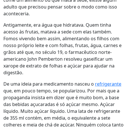
come um alimento ou que mata a sede, existe algum
adulto que precisou pensar sobre o modo como isso
aconteceria.
Antigamente, era água que hidratava. Quem tinha
acesso às frutas, matava a sede com elas também.
Fomos vivendo bem assim, alimentando os filhos com
nosso próprio leite e com folhas, frutas, água, carnes e
grãos até que, no século 19, o farmacêutico norte-
americano John Pemberton resolveu gaseificar um
xarope de extrato de folhas e açúcar para ajudar na
digestão.
De uma ideia para medicamento nasceu o
refrigerante
que, em pouco tempo, se popularizou. Por mais que a
propaganda insista em dizer que é muito bom, a base
das bebidas açucaradas é só açúcar mesmo. Açúcar
líquido. Muito açúcar líquido.
Uma lata de refrigerante
de 355 ml contém, em média, o equivalente a sete
colheres e meia de chá de açúcar. Ninguém coloca tanto