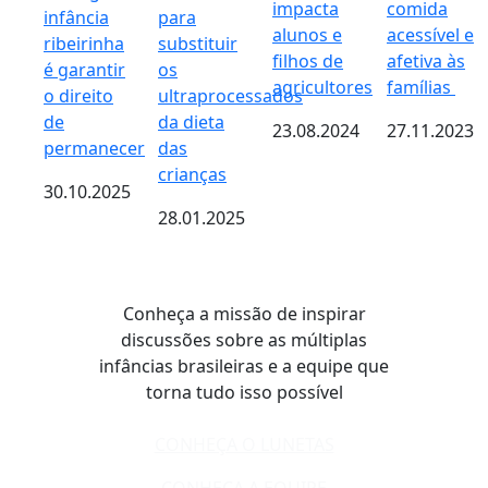
impacta
comida
infância
para
alunos e
acessível e
ribeirinha
substituir
filhos de
afetiva às
é garantir
os
agricultores
famílias
o direito
ultraprocessados
de
da dieta
23.08.2024
27.11.2023
permanecer
das
crianças
30.10.2025
28.01.2025
Conheça a missão de inspirar
discussões sobre as múltiplas
infâncias brasileiras e a equipe que
torna tudo isso possível
CONHEÇA O LUNETAS