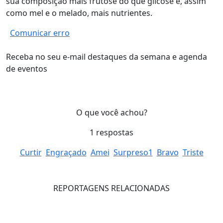
sua composição mais frutose do que glicose e, assim
como mel e o melado, mais nutrientes.
Comunicar erro
Receba no seu e-mail destaques da semana e agenda
de eventos
O que você achou?
1
respostas
Curtir
Engraçado
Amei
Surpreso
1
Bravo
Triste
REPORTAGENS RELACIONADAS