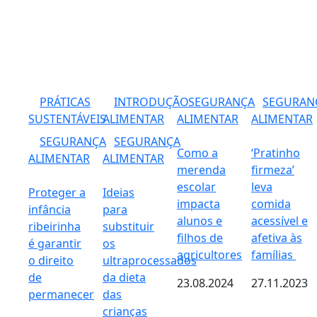
PRÁTICAS
INTRODUÇÃO
SEGURANÇA
SEGURAN
SUSTENTÁVEIS
ALIMENTAR
ALIMENTAR
ALIMENTAR
SEGURANÇA
SEGURANÇA
Como a
‘Pratinho
ALIMENTAR
ALIMENTAR
merenda
firmeza’
escolar
leva
Proteger a
Ideias
impacta
comida
infância
para
alunos e
acessível e
ribeirinha
substituir
filhos de
afetiva às
é garantir
os
agricultores
famílias
o direito
ultraprocessados
de
da dieta
23.08.2024
27.11.2023
permanecer
das
crianças