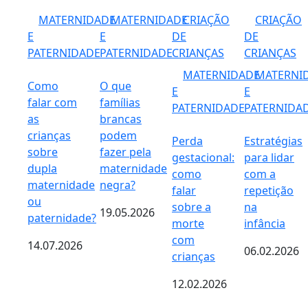
MATERNIDADE
MATERNIDADE
CRIAÇÃO
CRIAÇÃO
E
E
DE
DE
PATERNIDADE
PATERNIDADE
CRIANÇAS
CRIANÇAS
MATERNIDADE
MATERNI
Como
O que
E
E
falar com
famílias
PATERNIDADE
PATERNIDA
as
brancas
crianças
podem
Perda
Estratégias
sobre
fazer pela
gestacional:
para lidar
dupla
maternidade
como
com a
maternidade
negra?
falar
repetição
ou
sobre a
na
19.05.2026
paternidade?
morte
infância
com
14.07.2026
06.02.2026
crianças
12.02.2026