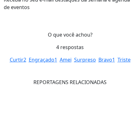
de eventos
O que você achou?
4
respostas
Curtir
2
Engraçado
1
Amei
Surpreso
Bravo
1
Triste
REPORTAGENS RELACIONADAS