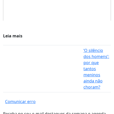
Leia mais
‘O silêncio
dos homens’:
por que
tantos
meninos
ainda não
choram?
Comunicar erro
Receba no seu e-mail destaques da semana e agenda