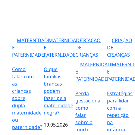
MATERNIDADE
MATERNIDADE
CRIAÇÃO
CRIAÇÃO
E
E
DE
DE
PATERNIDADE
PATERNIDADE
CRIANÇAS
CRIANÇAS
MATERNIDADE
MATERNI
Como
O que
E
E
falar com
famílias
PATERNIDADE
PATERNIDA
as
brancas
crianças
podem
Perda
Estratégias
sobre
fazer pela
gestacional:
para lidar
dupla
maternidade
como
com a
maternidade
negra?
falar
repetição
ou
sobre a
na
19.05.2026
paternidade?
morte
infância