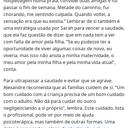
hospedagem numa praia, convidei duas amigas e fui
passar o fim de semana. Metade do caminho, fui
chorando, me sentindo culpada. Quando voltei,
a
sensação era que eu existia
.” Lembrar de si também é
uma estratégia usada por Sarah para vencer a saudade,
que ela faz questão de dizer que em nada tem a ver
com falta de amor pela filha. “Se eu pudesse ter a
oportunidade de viver algumas coisas de novo, eu
viveria, mas isso não anula a minha maternidade, o
meu amor pela minha filha e pela minha vida atual”,
conta.
Para ultrapassar a saudade e evitar que se agrave,
Alexandre recomenda que as famílias cuidem de si.
“Um
bom cuidado com a criança precisa de
um bom cuidado
com o adulto. Não dá para cuidar do outro
negligenciando a si próprio
”
, lembra. Esse cuidado, lista
o profissional, pode vir por meio de ajuda
psicoterápica, mas também de outras formas. Uma