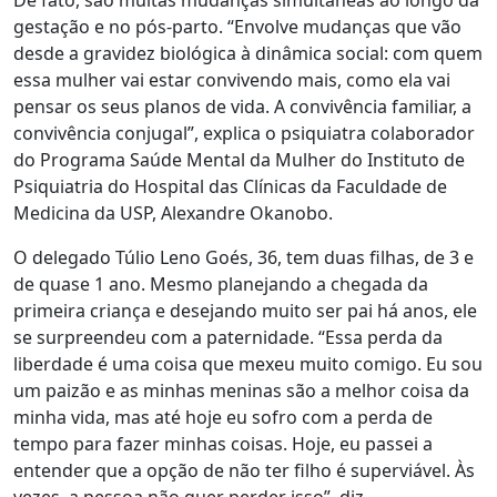
De fato, são muitas mudanças simultâneas ao longo da
gestação e no pós-parto. “Envolve mudanças que vão
desde a gravidez biológica à dinâmica social: com quem
essa mulher vai estar convivendo mais, como ela vai
pensar os seus planos de vida. A convivência familiar, a
convivência conjugal”, explica o psiquiatra colaborador
do Programa Saúde Mental da Mulher do Instituto de
Psiquiatria do Hospital das Clínicas da Faculdade de
Medicina da USP, Alexandre Okanobo.
O delegado Túlio Leno Goés, 36, tem duas filhas, de 3 e
de quase 1 ano. Mesmo planejando a chegada da
primeira criança e desejando muito ser pai há anos, ele
se surpreendeu com a paternidade. “Essa perda da
liberdade é uma coisa que mexeu muito comigo. Eu sou
um paizão e as minhas meninas são a melhor coisa da
minha vida, mas até hoje eu sofro com a perda de
tempo para fazer minhas coisas. Hoje, eu passei a
entender que a opção de não ter filho é superviável. Às