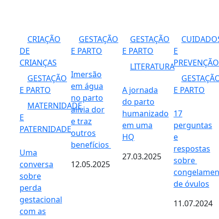
CRIAÇÃO
GESTAÇÃO
GESTAÇÃO
CUIDADO
DE
E PARTO
E PARTO
E
CRIANÇAS
PREVENÇÃO
LITERATURA
Imersão
GESTAÇÃO
GESTAÇÃ
em água
E PARTO
A jornada
E PARTO
no parto
do parto
MATERNIDADE
alivia dor
humanizado
17
E
e traz
em uma
perguntas
PATERNIDADE
outros
HQ
e
benefícios
respostas
Uma
27.03.2025
sobre ​​
conversa
12.05.2025
congelamen
sobre
de óvulos
perda
gestacional
11.07.2024
com as