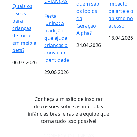
CRIANÇAS
quem são
impacto
Quais os
os ídolos
da arte e o
riscos
Festa
da
abismo no
para
junina: a
Geração
acesso
crianças
tradição
Alpha?
de torcer
que ajuda
18.04.2026
em meio a
crianças a
24.04.2026
bets?
construir
identidade
06.07.2026
29.06.2026
Conheça a missão de inspirar
discussões sobre as múltiplas
infâncias brasileiras e a equipe que
torna tudo isso possível
CONHEÇA O LUNETAS