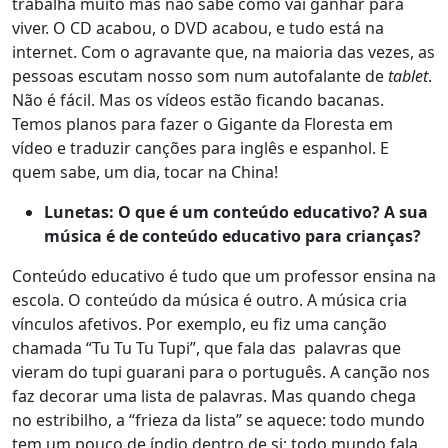
trabalha muito mas não sabe como vai ganhar para
viver. O CD acabou, o DVD acabou, e tudo está na
internet. Com o agravante que, na maioria das vezes, as
pessoas escutam nosso som num autofalante de
tablet
.
Não é fácil. Mas os vídeos estão ficando bacanas.
Temos planos para fazer o Gigante da Floresta em
vídeo e traduzir canções para inglês e espanhol. E
quem sabe, um dia, tocar na China!
Lunetas: O que é um conteúdo educativo? A sua
música é de conteúdo educativo para crianças?
Conteúdo educativo é tudo que um professor ensina na
escola. O conteúdo da música é outro. A música cria
vínculos afetivos. Por exemplo, eu fiz uma canção
chamada “Tu Tu Tu Tupi”, que fala das palavras que
vieram do tupi guarani para o português. A canção nos
faz decorar uma lista de palavras. Mas quando chega
no estribilho, a “frieza da lista” se aquece: todo mundo
tem um pouco de índio dentro de si; todo mundo fala