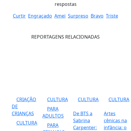
respostas
Curtir
Engraçado
Amei
Surpreso
Bravo
Triste
REPORTAGENS RELACIONADAS
CRIAÇÃO
CULTURA
CULTURA
CULTURA
DE
PARA
CRIANÇAS
De BTS a
Artes
ADULTOS
Sabrina
cênicas na
CULTURA
PARA
Carpenter:
infância: o