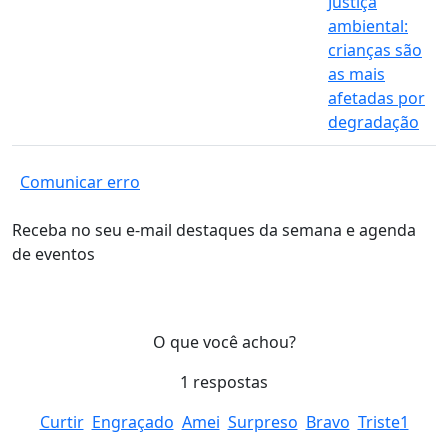
Justiça
ambiental:
crianças são
as mais
afetadas por
degradação
Comunicar erro
Receba no seu e-mail destaques da semana e agenda
de eventos
O que você achou?
1
respostas
Curtir
Engraçado
Amei
Surpreso
Bravo
Triste
1