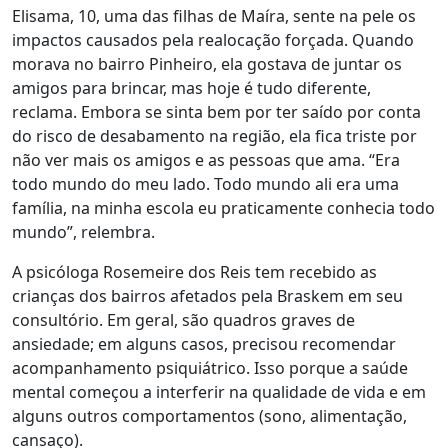
Elisama, 10, uma das filhas de Maíra, sente na pele os
impactos causados pela realocação forçada. Quando
morava no bairro Pinheiro, ela gostava de juntar os
amigos para brincar, mas hoje é tudo diferente,
reclama. Embora se sinta bem por ter saído por conta
do risco de desabamento na região, ela fica triste por
não ver mais o
s amigos e
as pessoas que ama. “Era
todo mundo do meu lado. Todo mundo ali era uma
família, na minha escola eu praticamente conhecia todo
mundo”, relembra.
A psicóloga Rosemeire dos Reis tem recebido as
crianças dos bairros afetados pela Braskem em seu
consultório.
Em geral,
são
quadro
s
grave
s
de
ansiedade; em alguns casos, precisou recomendar
acompanhamento psiquiátrico
. Isso porque
a saúde
mental começou a interferir na qualidade de vida e em
alguns outros comportamentos (sono, alimentação,
cansaço).