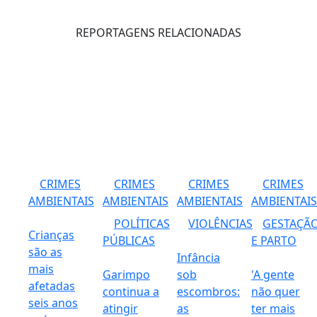
REPORTAGENS RELACIONADAS
CRIMES
CRIMES
CRIMES
CRIMES
AMBIENTAIS
AMBIENTAIS
AMBIENTAIS
AMBIENTAIS
POLÍTICAS
VIOLÊNCIAS
GESTAÇÃ
Crianças
PÚBLICAS
E PARTO
são as
Infância
mais
Garimpo
sob
'A gente
afetadas
continua a
escombros:
não quer
seis anos
atingir
as
ter mais