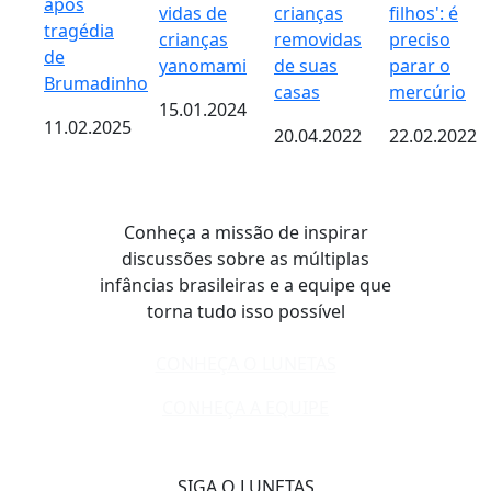
após
vidas de
crianças
filhos': é
tragédia
crianças
removidas
preciso
de
yanomami
de suas
parar o
Brumadinho
casas
mercúrio
15.01.2024
11.02.2025
20.04.2022
22.02.2022
Conheça a missão de inspirar
discussões sobre as múltiplas
infâncias brasileiras e a equipe que
torna tudo isso possível
CONHEÇA O LUNETAS
CONHEÇA A EQUIPE
SIGA O LUNETAS