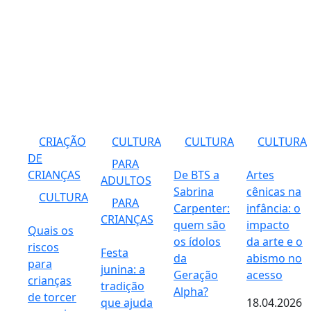
CRIAÇÃO
CULTURA
CULTURA
CULTURA
DE
PARA
CRIANÇAS
De BTS a
Artes
ADULTOS
Sabrina
cênicas na
CULTURA
PARA
Carpenter:
infância: o
CRIANÇAS
quem são
impacto
Quais os
os ídolos
da arte e o
riscos
Festa
da
abismo no
para
junina: a
Geração
acesso
crianças
tradição
Alpha?
de torcer
que ajuda
18.04.2026