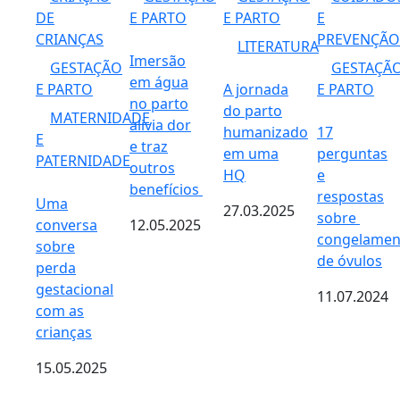
DE
E PARTO
E PARTO
E
CRIANÇAS
PREVENÇÃO
LITERATURA
Imersão
GESTAÇÃO
GESTAÇÃ
em água
E PARTO
A jornada
E PARTO
no parto
do parto
MATERNIDADE
alivia dor
humanizado
17
E
e traz
em uma
perguntas
PATERNIDADE
outros
HQ
e
benefícios
respostas
Uma
27.03.2025
sobre ​​
conversa
12.05.2025
congelamen
sobre
de óvulos
perda
gestacional
11.07.2024
com as
crianças
15.05.2025