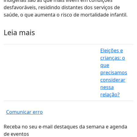
indígenas são as que mais vivem em condições
desfavoráveis, residindo distantes dos serviços de
saúde, o que aumenta o risco de mortalidade infantil.
Leia mais
Eleições e
crianças: o
que
precisamos
considerar
nessa
relação?
Comunicar erro
Receba no seu e-mail destaques da semana e agenda
de eventos