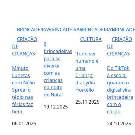
BRINCADEIRAS
BRINCADEIRAS
BRINCADEIRAS
BRINCADE
CRIAÇÃO
CULTURA
CRIAÇÃO
6
DE
DE
brincadeiras
CRIANÇAS
‘Todo ser
CRIANÇAS
para se
humano é
divertir
Minuto
uma
Do TikTok
com as
Lunetas
Criança’,
à escola:
crianças
com Nélio
diz Lydia
quando o
na noite
Spréa: o
Hortélio
digital vira
de Natal
tédio nas
brincadeira
25.11.2025
férias faz
com o
19.12.2025
bem
corpo
06.01.2026
24.10.2025