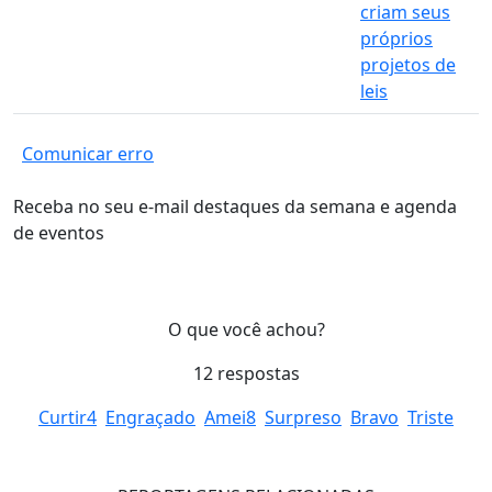
criam seus
próprios
projetos de
leis
Comunicar erro
Receba no seu e-mail destaques da semana e agenda
de eventos
O que você achou?
12
respostas
Curtir
4
Engraçado
Amei
8
Surpreso
Bravo
Triste