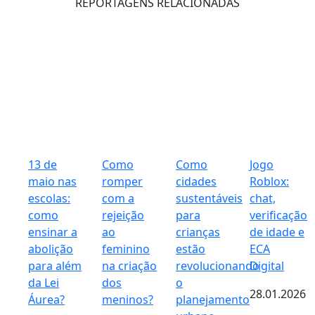
REPORTAGENS RELACIONADAS
13 de
Como
Como
Jogo
maio nas
romper
cidades
Roblox:
escolas:
com a
sustentáveis
chat,
como
rejeição
para
verificação
ensinar a
ao
crianças
de idade e
abolição
feminino
estão
ECA
para além
na criação
revolucionando
Digital
da Lei
dos
o
28.01.2026
Áurea?
meninos?
planejamento