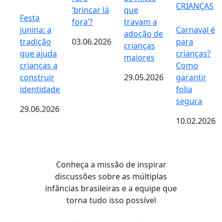
CRIANÇAS
‘brincar lá
que
Festa
fora’?
travam a
junina: a
Carnaval é
adoção de
tradição
03.06.2026
para
crianças
que ajuda
crianças?
maiores
crianças a
Como
construir
29.05.2026
garantir
identidade
folia
segura
29.06.2026
10.02.2026
Conheça a missão de inspirar
discussões sobre as múltiplas
infâncias brasileiras e a equipe que
torna tudo isso possível