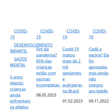
COVID-
COVID-
COVID-
COVID-
19
19
19
19
DESENVOLVIMENTO
Fim da
Covid-19
Cadê a
INFANTIL
pandemia?
matou
vacina? Ela
SAÚDE
65% das
mais de 2
foi
MENTAL
crianças
mil
aprovada,
estão com
gestantes
mas ainda
5 anos
vacinas
e
não
depois:
incompletas
puérperas
chegou
crianças
no Brasil
aos bebês
ainda
08.05.2023
enfrentam
01.02.2023
09.11.2022
os efeitos