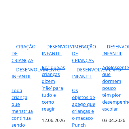
CRIAÇÃO
DESENVOLVIMENTO
CRIAÇÃO
DESENVO
DE
INFANTIL
DE
INFANTIL
CRIANÇAS
CRIANÇAS
Por que as
Adolescente
DESENVOLVIMENTO
DESENVOLVIMENTO
crianças
que
INFANTIL
INFANTIL
dizem
dormem
‘não’ para
pouco
Toda
Os
tudo e
têm pior
criança
objetos de
como
desempenh
que
apego que
reagir
escolar
menstrua
crianças e
continua
o macaco
12.06.2026
03.04.2026
sendo
Punch