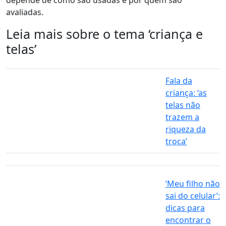
depende de como são usadas e por quem são
avaliadas.
Leia mais sobre o tema ‘criança e
telas’
Fala da
criança: ‘as
telas não
trazem a
riqueza da
troca’
‘Meu filho não
sai do celular’:
dicas para
encontrar o