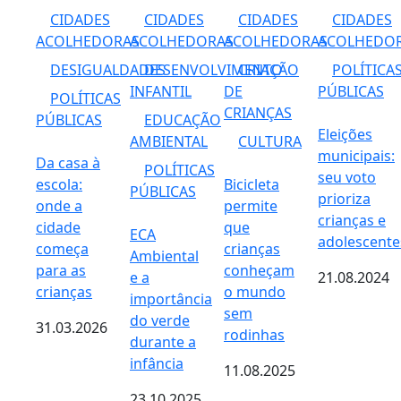
CIDADES
CIDADES
CIDADES
CIDADES
ACOLHEDORAS
ACOLHEDORAS
ACOLHEDORAS
ACOLHEDO
DESIGUALDADES
DESENVOLVIMENTO
CRIAÇÃO
POLÍTICA
INFANTIL
DE
PÚBLICAS
POLÍTICAS
CRIANÇAS
PÚBLICAS
EDUCAÇÃO
Eleições
AMBIENTAL
CULTURA
municipais:
Da casa à
POLÍTICAS
seu voto
escola:
Bicicleta
PÚBLICAS
prioriza
onde a
permite
crianças e
cidade
que
ECA
adolescente
começa
crianças
Ambiental
para as
conheçam
e a
21.08.2024
crianças
o mundo
importância
sem
do verde
31.03.2026
rodinhas
durante a
infância
11.08.2025
23.10.2025