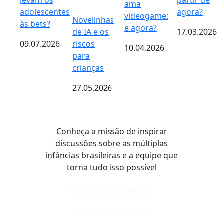
levam os
partir de
ama
adolescentes
agora?
videogame:
Novelinhas
às bets?
e agora?
de IA e os
17.03.2026
09.07.2026
riscos
10.04.2026
para
crianças
27.05.2026
Conheça a missão de inspirar
discussões sobre as múltiplas
infâncias brasileiras e a equipe que
torna tudo isso possível
CONHEÇA O LUNETAS
CONHEÇA A EQUIPE