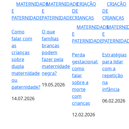
MATERNIDADE
MATERNIDADE
CRIAÇÃO
CRIAÇÃO
E
E
DE
DE
PATERNIDADE
PATERNIDADE
CRIANÇAS
CRIANÇAS
MATERNIDADE
MATERNI
Como
O que
E
E
falar com
famílias
PATERNIDADE
PATERNIDA
as
brancas
crianças
podem
Perda
Estratégias
sobre
fazer pela
gestacional:
para lidar
dupla
maternidade
como
com a
maternidade
negra?
falar
repetição
ou
sobre a
na
19.05.2026
paternidade?
morte
infância
com
14.07.2026
06.02.2026
crianças
12.02.2026