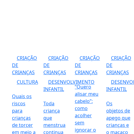
CRIAÇÃO
CRIAÇÃO
CRIAÇÃO
CRIAÇÃO
DE
DE
DE
DE
CRIANÇAS
CRIANÇAS
CRIANÇAS
CRIANÇAS
CULTURA
DESENVOLVIMENTO
DESENVO
“Quero
INFANTIL
INFANTIL
alisar meu
Quais os
cabelo”:
riscos
Toda
Os
como
para
criança
objetos de
acolher
crianças
que
apego que
sem
de torcer
menstrua
crianças e
ignorar o
em meio a
continua
o macaco