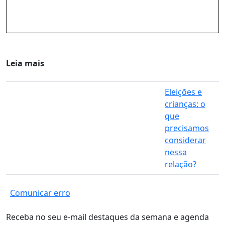
Leia mais
Eleições e
crianças: o
que
precisamos
considerar
nessa
relação?
Comunicar erro
Receba no seu e-mail destaques da semana e agenda