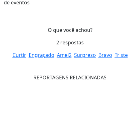
de eventos
O que você achou?
2
respostas
Curtir
Engraçado
Amei
2
Surpreso
Bravo
Triste
REPORTAGENS RELACIONADAS