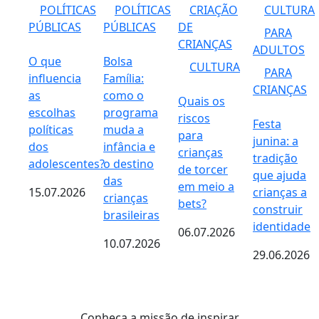
POLÍTICAS
POLÍTICAS
CRIAÇÃO
CULTURA
PÚBLICAS
PÚBLICAS
DE
PARA
CRIANÇAS
ADULTOS
O que
Bolsa
CULTURA
PARA
influencia
Família:
CRIANÇAS
as
como o
Quais os
escolhas
programa
riscos
Festa
políticas
muda a
para
junina: a
dos
infância e
crianças
tradição
adolescentes?
o destino
de torcer
que ajuda
das
em meio a
15.07.2026
crianças a
crianças
bets?
construir
brasileiras
identidade
06.07.2026
10.07.2026
29.06.2026
Conheça a missão de inspirar