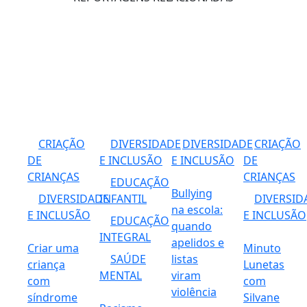
CRIAÇÃO
DIVERSIDADE
DIVERSIDADE
CRIAÇÃO
DE
E INCLUSÃO
E INCLUSÃO
DE
CRIANÇAS
CRIANÇAS
EDUCAÇÃO
Bullying
DIVERSIDADE
INFANTIL
DIVERSID
na escola:
E INCLUSÃO
E INCLUSÃO
EDUCAÇÃO
quando
INTEGRAL
apelidos e
Criar uma
Minuto
SAÚDE
listas
criança
Lunetas
MENTAL
viram
com
com
violência
síndrome
Silvane