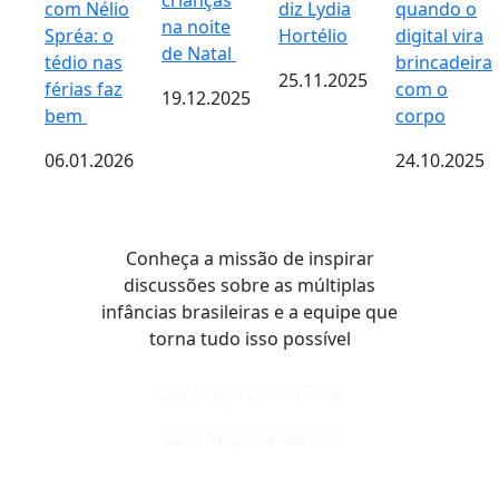
crianças
com Nélio
diz Lydia
quando o
na noite
Spréa: o
Hortélio
digital vira
de Natal
tédio nas
brincadeira
25.11.2025
férias faz
com o
19.12.2025
bem
corpo
06.01.2026
24.10.2025
Conheça a missão de inspirar
discussões sobre as múltiplas
infâncias brasileiras e a equipe que
torna tudo isso possível
CONHEÇA O LUNETAS
CONHEÇA A EQUIPE