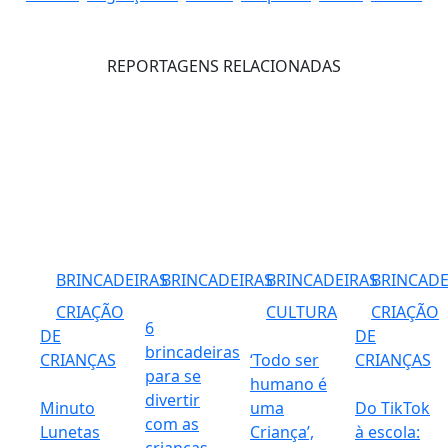
REPORTAGENS RELACIONADAS
BRINCADEIRAS
BRINCADEIRAS
BRINCADEIRAS
BRINCADE
CRIAÇÃO
CULTURA
CRIAÇÃO
6
DE
DE
brincadeiras
CRIANÇAS
‘Todo ser
CRIANÇAS
para se
humano é
divertir
Minuto
uma
Do TikTok
com as
Lunetas
Criança’,
à escola: