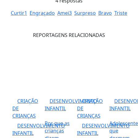
4
respostas
Curtir
1
Engraçado
Amei
3
Surpreso
Bravo
Triste
REPORTAGENS RELACIONADAS
CRIAÇÃO
DESENVOLVIMENTO
CRIAÇÃO
DESENVO
DE
INFANTIL
DE
INFANTIL
CRIANÇAS
CRIANÇAS
Por que as
Adolescente
DESENVOLVIMENTO
DESENVOLVIMENTO
crianças
que
INFANTIL
INFANTIL