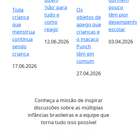
dizem
dormem
‘não’ para
pouco
Toda
Os
tudo e
têm pior
criança
objetos de
como
desempenh
que
apego que
reagir
escolar
menstrua
crianças e
continua
o macaco
12.06.2026
03.04.2026
sendo
Punch
criança
têm em
comum
17.06.2026
27.04.2026
Conheça a missão de inspirar
discussões sobre as múltiplas
infâncias brasileiras e a equipe que
torna tudo isso possível