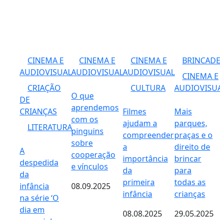
CINEMA E
CINEMA E
CINEMA E
BRINCADE
AUDIOVISUAL
AUDIOVISUAL
AUDIOVISUAL
CINEMA E
CRIAÇÃO
CULTURA
AUDIOVISU
O que
DE
aprendemos
CRIANÇAS
Filmes
Mais
com os
ajudam a
parques,
LITERATURA
pinguins
compreender
praças e o
sobre
a
direito de
A
cooperação
importância
brincar
despedida
e vínculos
da
para
da
primeira
todas as
infância
08.09.2025
infância
crianças
na série ‘O
dia em
08.08.2025
29.05.2025