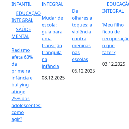
INFANTIL
INTEGRAL
EDUCAÇÃ
De
INTEGRAL
EDUCAÇÃO
Mudar de
olhares a
INTEGRAL
escola:
toques: a
‘Meu filho
SAÚDE
guia para
violência
ficou de
MENTAL
uma
contra
recuperação
transição
meninas
o que
Racismo
tranquila
nas
fazer?
afeta 63%
na
escolas
da
03.12.2025
infância
primeira
05.12.2025
infância e
08.12.2025
bullying
atinge
25% dos
adolescentes:
como
agir?