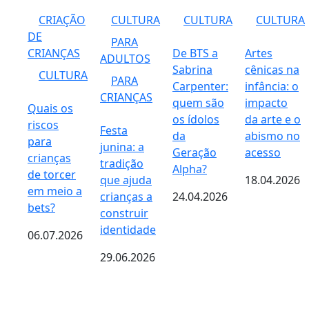
CRIAÇÃO
CULTURA
CULTURA
CULTURA
DE
PARA
CRIANÇAS
De BTS a
Artes
ADULTOS
Sabrina
cênicas na
CULTURA
PARA
Carpenter:
infância: o
CRIANÇAS
quem são
impacto
Quais os
os ídolos
da arte e o
riscos
Festa
da
abismo no
para
junina: a
Geração
acesso
crianças
tradição
Alpha?
de torcer
que ajuda
18.04.2026
em meio a
crianças a
24.04.2026
bets?
construir
identidade
06.07.2026
29.06.2026