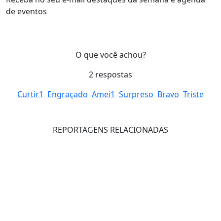
de eventos
O que você achou?
2
respostas
Curtir
1
Engraçado
Amei
1
Surpreso
Bravo
Triste
REPORTAGENS RELACIONADAS