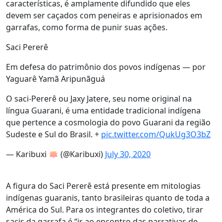
características, é amplamente difundido que eles
devem ser caçados com peneiras e aprisionados em
garrafas, como forma de punir suas ações.
Saci Pererê
Em defesa do patrimônio dos povos indígenas — por
Yaguarê Yamã Aripunãguá
O saci-Pererê ou Jaxy Jatere, seu nome original na
língua Guarani, é uma entidade tradicional indígena
que pertence a cosmologia do povo Guarani da região
Sudeste e Sul do Brasil. +
pic.twitter.com/QukUg3O3bZ
— Karibuxi 🪷 (@Karibuxi)
July 30, 2020
A figura do Saci Pererê está presente em mitologias
indígenas guaranis, tanto brasileiras quanto de toda a
América do Sul.
Para os integrantes do coletivo,
tirar
sacis da garrafa é “ir ao encontro das narrativas de