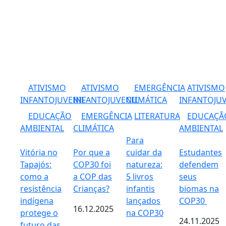
ATIVISMO
ATIVISMO
EMERGÊNCIA
ATIVISMO
INFANTOJUVENIL
INFANTOJUVENIL
CLIMÁTICA
INFANTOJUV
EDUCAÇÃO
EMERGÊNCIA
LITERATURA
EDUCAÇÃ
AMBIENTAL
CLIMÁTICA
AMBIENTAL
Para
Vitória no
Por que a
cuidar da
Estudantes
Tapajós:
COP30 foi
natureza:
defendem
como a
a COP das
5 livros
seus
resistência
Crianças?
infantis
biomas na
indígena
lançados
COP30
16.12.2025
protege o
na COP30
24.11.2025
futuro das