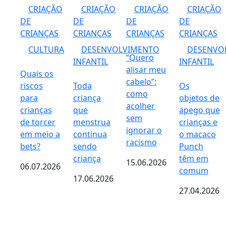
CRIAÇÃO
CRIAÇÃO
CRIAÇÃO
CRIAÇÃO
DE
DE
DE
DE
CRIANÇAS
CRIANÇAS
CRIANÇAS
CRIANÇAS
CULTURA
DESENVOLVIMENTO
DESENVO
“Quero
INFANTIL
INFANTIL
alisar meu
Quais os
cabelo”:
riscos
Toda
Os
como
para
criança
objetos de
acolher
crianças
que
apego que
sem
de torcer
menstrua
crianças e
ignorar o
em meio a
continua
o macaco
racismo
bets?
sendo
Punch
criança
têm em
15.06.2026
06.07.2026
comum
17.06.2026
27.04.2026