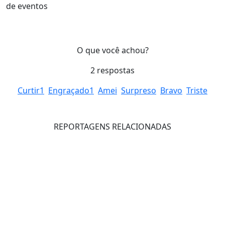
de eventos
O que você achou?
2
respostas
Curtir
1
Engraçado
1
Amei
Surpreso
Bravo
Triste
REPORTAGENS RELACIONADAS