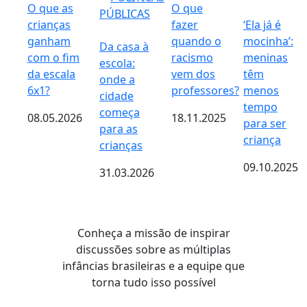
O que as
O que
PÚBLICAS
crianças
fazer
‘Ela já é
ganham
quando o
mocinha’:
Da casa à
com o fim
racismo
meninas
escola:
da escala
vem dos
têm
onde a
6x1?
professores?
menos
cidade
tempo
começa
08.05.2026
18.11.2025
para ser
para as
criança
crianças
09.10.2025
31.03.2026
Conheça a missão de inspirar
discussões sobre as múltiplas
infâncias brasileiras e a equipe que
torna tudo isso possível