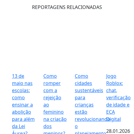
REPORTAGENS RELACIONADAS
13 de
Como
Como
Jogo
maio nas
romper
cidades
Roblox:
escolas:
com a
sustentáveis
chat,
como
rejeição
para
verificação
ensinar a
ao
crianças
de idade e
abolição
feminino
estão
ECA
para além
na criação
revolucionando
Digital
da Lei
dos
o
28.01.2026
Áurea?
meninos?
planejamento