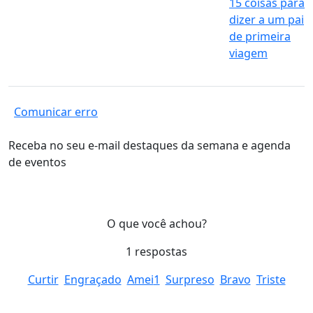
15 coisas para
dizer a um pai
de primeira
viagem
Comunicar erro
Receba no seu e-mail destaques da semana e agenda
de eventos
O que você achou?
1
respostas
Curtir
Engraçado
Amei
1
Surpreso
Bravo
Triste