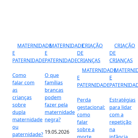
MATERNIDADE
MATERNIDADE
CRIAÇÃO
CRIAÇÃO
E
E
DE
DE
PATERNIDADE
PATERNIDADE
CRIANÇAS
CRIANÇAS
MATERNIDADE
MATERNI
Como
O que
E
E
falar com
famílias
PATERNIDADE
PATERNIDA
as
brancas
crianças
podem
Perda
Estratégias
sobre
fazer pela
gestacional:
para lidar
dupla
maternidade
como
com a
maternidade
negra?
falar
repetição
ou
sobre a
na
19.05.2026
paternidade?
morte
infância