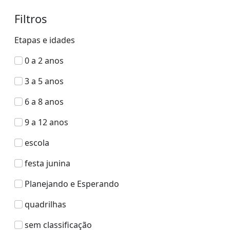
Filtros
Etapas e idades
0 a 2 anos
3 a 5 anos
6 a 8 anos
9 a 12 anos
escola
festa junina
Planejando e Esperando
quadrilhas
sem classificação