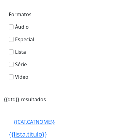
Formatos
Áudio
Especial
Lista
Série
Vídeo
{{qtd}} resultados
{{CAT.CATNOME}}
{{lista.titulo}}