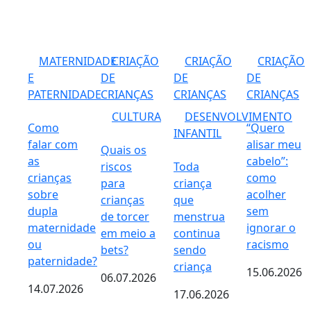
MATERNIDADE
CRIAÇÃO
CRIAÇÃO
CRIAÇÃO
E
DE
DE
DE
PATERNIDADE
CRIANÇAS
CRIANÇAS
CRIANÇAS
CULTURA
DESENVOLVIMENTO
Como
“Quero
INFANTIL
falar com
alisar meu
Quais os
as
cabelo”:
riscos
Toda
crianças
como
para
criança
sobre
acolher
crianças
que
dupla
sem
de torcer
menstrua
maternidade
ignorar o
em meio a
continua
ou
racismo
bets?
sendo
paternidade?
criança
15.06.2026
06.07.2026
14.07.2026
17.06.2026